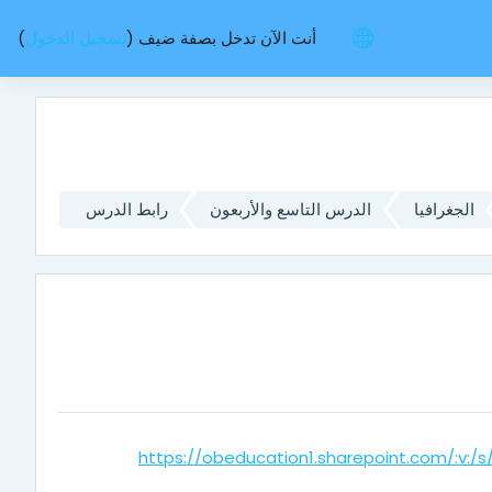
أنت الآن تدخل بصفة ضيف (
تسجيل الدخول
)
الجغرافيا
الدرس التاسع والأربعون
رابط الدرس
https://obeducation1.sharepoint.com/: