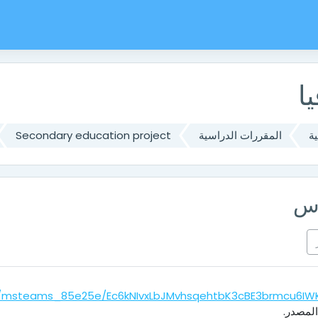
ي
ا
ة
المقررات الدراسية
Secondary education project
رس
v:/s/msteams_85e25e/Ec6kNIvxLbJMvhsqehtbK3cBE3brmcu6I
لمصدر.