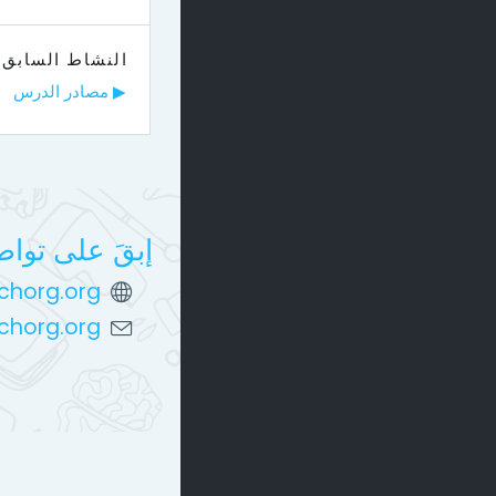
النشاط السابق
▶︎ مصادر الدرس
إبقَ على توا
chorg.org/
nchorg.org