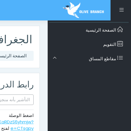
تخطى إلى المحتوى الرئيس
واجهة جانبية
الصفحة الرئيسية
الجغرافي
التقويم
الصفحة الرئيسي
مقاطع المساق
رابط الد
التأشير بأنه منجز
اضغط الوصلة
WKaRDzS6yhmjw?
e=CTsgpy
لفتح ا