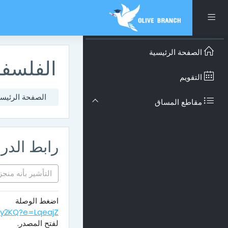
تخطى إلى المحتوى الرئيس
واجهة جانبية
الصفحة الرئيسية
الفلسفة
التقويم
الصفحة الرئيسي
مقاطع المساق
رابط الد
التأشير بأنه منجز
اضغط الوصلة
yy2KQ?e=LqeajZ
لفتح المصدر.