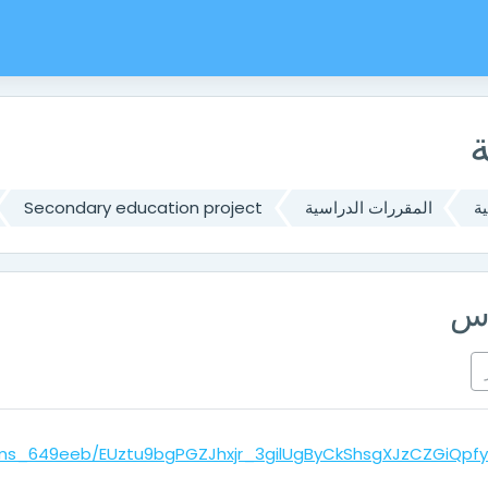
ي
ة
المقررات الدراسية
Secondary education project
رس
eams_649eeb/EUztu9bgPGZJhxjr_3gilUgByCkShsgXJzCZGiQpf