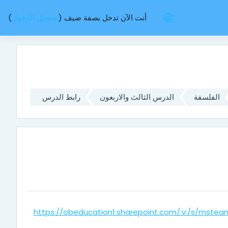
أنت الآن تدخل بصفة ضيف (
تسجيل الدخول
)
الفلسفة
الدرس الثالث والاربعون
رابط الدرس
https://obeducation1.sharepoint.com/:v:/s/mst