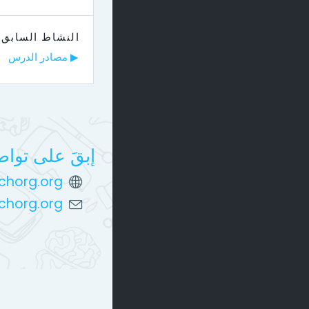
النشاط السابق
▶︎ مصادر الدرس
إبقَ على توا
chorg.org/
nchorg.org