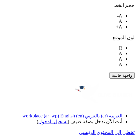
حجم الخط
A-
A
A+
لون الموقع
R
A
A
A
واجهة جانبية
العربية ‎(ar)‎
بالعربي workplace ‎(ar_wp)‎
English ‎(en)‎
أنت الآن تدخل بصفة ضيف (
تسجيل الدخول
)
تخطى إلى المحتوى الرئيسي