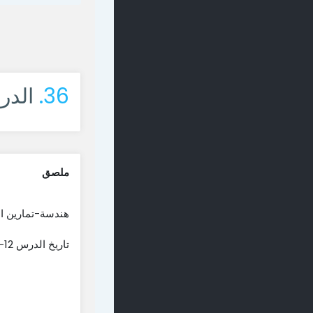
36.
الدر
ملصق
هندسة-تمارين ا
تاريخ الدرس 12-4-2022