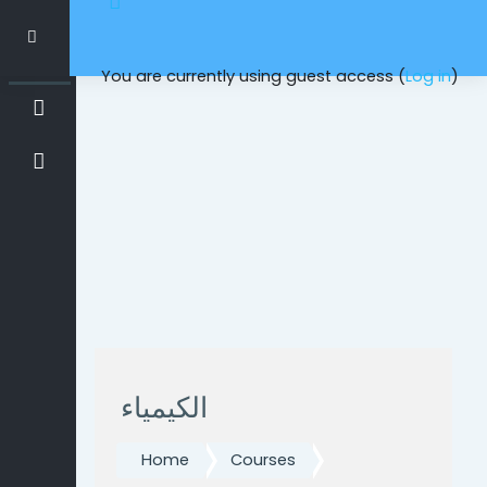
Skip to main content
Side panel
You are currently using guest access (
Log in
)
الكيمياء
Home
Courses