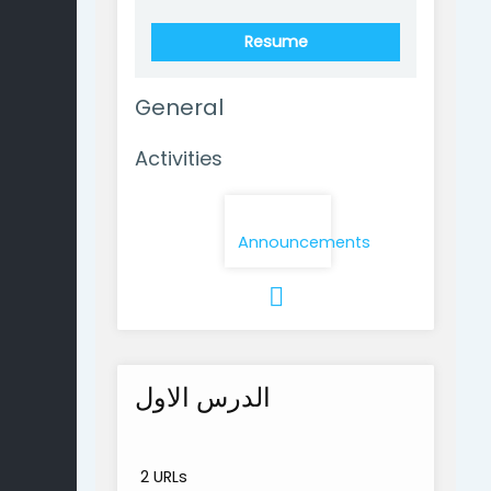
Resume
General
Activities
Forum
Announcements
الدرس الاول
2 URLs