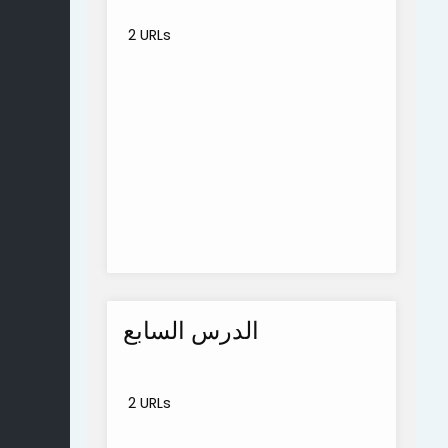
2 URLs
الدرس السابع
2 URLs