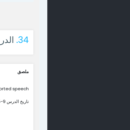
34.
الدر
ملصق
reported speech قاعدة الكلام 
تاريخ الدرس 9-5-2022