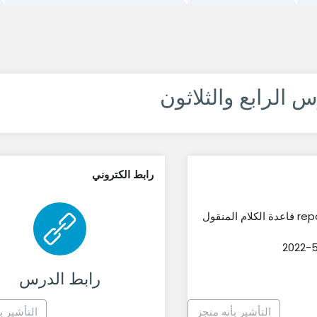
س الرابع والثلاثون
رابط الكتروني
المنقول
راب
رابط الدرس
التأشير بأنه منجز
التأشير ب